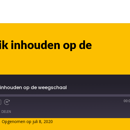
uik inhouden op de
ik inhouden op de weegschaal
00:
DELEN
|
Opgenomen op juli 8, 2020