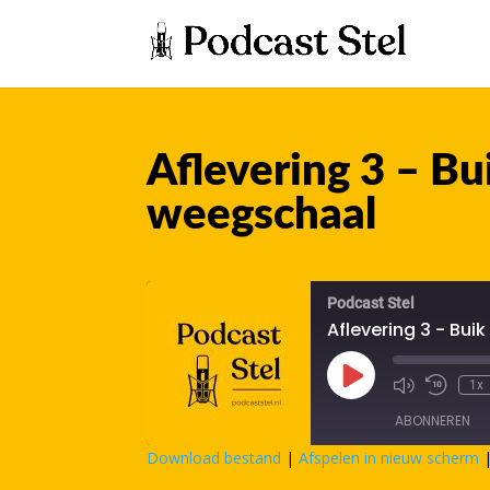
Aflevering 3 – B
weegschaal
Podcast Stel
Aflevering 3 - Bu
Play
1x
Episode
ABONNEREN
Download bestand
|
Afspelen in nieuw scherm
DELEN