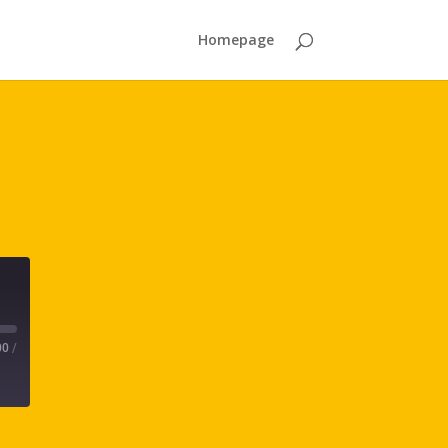
Homepage
00
/