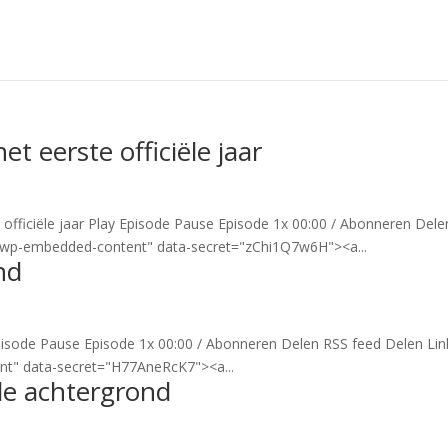
et eerste officiële jaar
e officiële jaar Play Episode Pause Episode 1x 00:00 / Abonneren Dele
"wp-embedded-content" data-secret="zChi1Q7w6H"><a...
nd
Episode Pause Episode 1x 00:00 / Abonneren Delen RSS feed Delen Lin
t" data-secret="H77AneRcK7"><a...
 de achtergrond